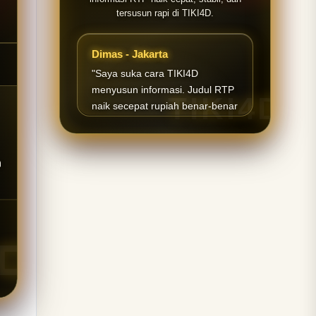
tersusun rapi di TIKI4D.
Dimas - Jakarta
"Saya suka cara TIKI4D
menyusun informasi. Judul RTP
naik secepat rupiah benar-benar
terasa dari navigasi yang
h
responsif, data yang mudah
dibaca, dan layout yang tidak
membingungkan."