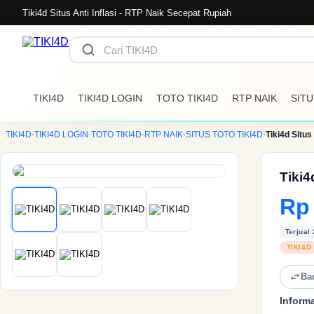
Tiki4d Situs Anti Inflasi - RTP Naik Secepat Rupiah
TIKI4D
TIKI4D LOGIN
TOTO TIKI4D
RTP NAIK
SITU
TIKI4D
-
TIKI4D LOGIN
-
TOTO TIKI4D
-
RTP NAIK
-
SITUS TOTO TIKI4D
-
Tiki4d Situs
Tiki4
Rp
Terjual 
TIKI4D
Ba
Informa