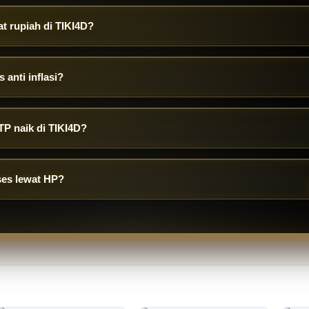
t rupiah di TIKI4D?
nggambarkan penyajian informasi yang cepat, dinamis, dan m
struktur sederhana agar pengguna bisa memahami poin penting tanp
 anti inflasi?
lasi karena membawa tema stabil, cepat, dan efisien. Konten dibua
onsif, serta informasi yang tersusun jelas.
P naik di TIKI4D?
ajian yang rapi, bahasa yang mudah dipahami, dan tampilan yang
aca informasi utama dengan cepat dari satu halaman.
es lewat HP?
ponsif agar tetap nyaman diakses melalui HP maupun desktop. Strukt
 ringan tanpa mengubah alur utama halaman.