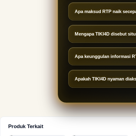
Apa maksud RTP naik secepa
RTP naik secepat rupiah me
menampilkan pembaruan dengan 
Mengapa TIKI4D disebut situs
TIKI4D disebut situs anti inf
akses yang ringan, navigasi resp
Apa keunggulan informasi RT
Keunggulannya ada pada peny
perangkat. Pengguna bisa memb
Apakah TIKI4D nyaman diaks
Ya, halaman TIKI4D dibuat res
elemen visualnya dibuat tetap
Produk Terkait