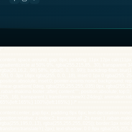
/* ===============================================
========================================================= */ .
content: space-around; gap: 8px; padding: 11px 12px calc(11px + 
gradient(circle at 50% 0%, rgba(255,215,85, .30), transparent 34
rgba(20,16,2, .98) 58%, rgba(0, 0, 0, .99)); backdrop-filter: bl
.55), 0 -3px 16px rgba(255, 0, 0, .18), inset 0 1px 0 rgba(255, 25
position:absolute; inset:0; pointer-events:none; background: rep
linear-gradient( 0deg, rgba(255,255,255,.035) 0px, rgba(255,255,
.raban-makima-footer::after{ content:""; position:absolute; top:
255, .16), transparent ); transform:skewX(-24deg); animation:
65%{left:165%;} 100%{left:165%;} } /* ===============
========================================================= */
content:center; gap:6px; padding:8px 6px; text-decoration:none; 
position:relative; z-index:2; transition:all .2s ease; } .raban-ma
rgba(255,195,0,.13), rgba(255,255,255,.025)); border:1px solid rg
transform:translateY(-2px); text-shadow: 0 0 8px rgba(255,255,2