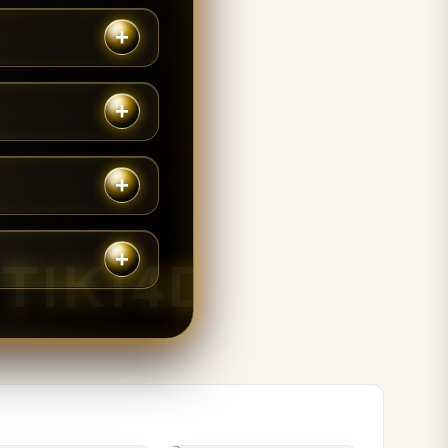
udah dibaca. TIKI4D
a ribet.
t untuk menggambarkan
 nyaman di berbagai
ur konten, warna, dan