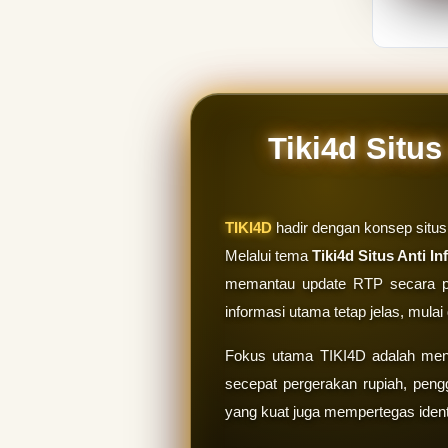
Tiki4d Situs
TIKI4D
hadir dengan konsep situs 
Melalui tema
Tiki4d Situs Anti I
memantau update RTP secara pr
informasi utama tetap jelas, mulai
Fokus utama TIKI4D adalah men
secepat pergerakan rupiah, pen
yang kuat juga mempertegas ident