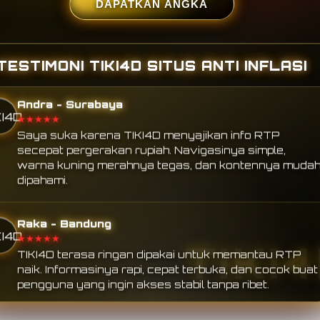
DAPATKAN ANGKA
Update RTP naik disusun jelas, tampilannya responsif,
dan aksesnya tetap nyaman di HP.
TESTIMONI TIKI4D SITUS ANTI INFLASI
Andra - Surabaya
★★★★★
Saya suka karena TIKI4D menyajikan info RTP
secepat pergerakan rupiah. Navigasinya simple,
warna kuning merahnya tegas, dan kontennya muda
dipahami.
Raka - Bandung
★★★★★
TIKI4D terasa ringan dipakai untuk memantau RTP
naik. Informasinya rapi, cepat terbuka, dan cocok buat
pengguna yang ingin akses stabil tanpa ribet.
Dimas - Jakarta
★★★★★