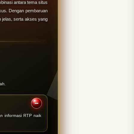
inasi antara tema situs
 fokus. Dengan pembaruan
 jelas, serta akses yang
iah.
an informasi RTP naik