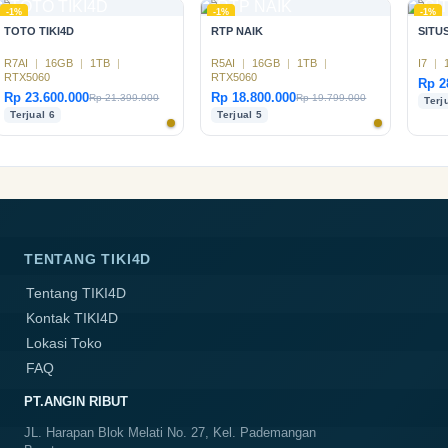
-1%
-1%
-1%
TOTO TIKI4D
RTP NAIK
SITU
R7AI
|
16GB
|
1TB
|
R5AI
|
16GB
|
1TB
|
I7
|
RTX5060
RTX5060
Rp 2
Rp 23.600.000
Rp 18.800.000
Rp 21.399.000
Rp 19.799.000
Terj
Terjual 6
Terjual 5
TENTANG TIKI4D
Tentang TIKI4D
Kontak TIKI4D
Lokasi Toko
FAQ
PT.ANGIN RIBUT
JL. Harapan Blok Melati No. 27, Kel. Pademangan