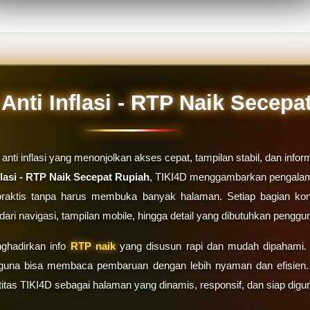
Konsep situs anti inflasi dari TIKI4D cukup menarik.
Update RTP naik disusun jelas, tampilannya responsif,
dan aksesnya tetap nyaman di HP.
Andra - Surabaya
★★★★★
 Anti Inflasi - RTP Naik Secepa
Saya suka karena TIKI4D menyajikan info RTP
secepat pergerakan rupiah. Navigasinya simple,
warna kuning merahnya tegas, dan kontennya muda
dipahami.
anti inflasi yang menonjolkan akses cepat, tampilan stabil, dan info
nflasi - RTP Naik Secepat Rupiah
, TIKI4D menggambarkan pengalam
aktis tanpa harus membuka banyak halaman. Setiap bagian kont
 dari navigasi, tampilan mobile, hingga detail yang dibutuhkan penggu
ghadirkan info
RTP naik
yang disusun rapi dan mudah dipahami.
gguna bisa membaca pembaruan dengan lebih nyaman dan efisien.
itas TIKI4D sebagai halaman yang dinamis, responsif, dan siap digu