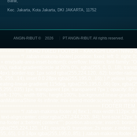
Barat,
Kec. Jakarta, Kota Jakarta, DKI JAKARTA, 11752
ANGIN-RIBUT ©
2026
PT ANGIN-RIBUT. All rights reserved.
========== TIKI4D FIXED FOOTER – KAKASHI LIGHTNING 
raban-makima-footer{ position: fixed; left: 0; right: 0; bottom
env(safe-area-inset-bottom)); overflow: hidden; font-family: "Or
%), radial-gradient(circle at 20% 0%, rgba(255, 0, 0, .18), trans
ur(14px); border-top: 1px solid rgba(255,224,120, .62); border-ra
5, 255, .14), inset 0 0 28px rgba(255,195,0, .16); } /* yellow ligh
eating-linear-gradient( 115deg, rgba(255,195,0,.06) 0px, rgba(25
255,.035) 1px, transparent 1px, transparent 7px ); opacity:.82; 
0; left:-170%; width:68%; height:100%; background:linear-gradien
rabanMakimaShine 4s infinite; mix-blend-mode:screen; pointer-
========================================== FOOTER ITEM
 .raban-makima-footer a{ flex:1; max-width:112px; display:fl
text-align:center; color:rgba(247,244,233, .94); font-size:12px; 
kima-footer a::before{ content:""; position:absolute; inset:0; bor
ba(255,224,120, .14); opacity:0; transition:.2s ease; z-index:-1; 
55,.65), 0 0 14px rgba(255,195,0,.85); } .raban-makima-footer a: